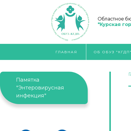
Областное б
"Курская го
ГЛАВНАЯ
ОБ ОБУЗ "КГДП
Г
Памятка
"Энтеровирусная
инфекция"