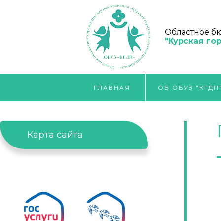
Областное б
"Курская го
ГЛАВНАЯ
ОБ ОБУЗ "КГДП
Карта сайта